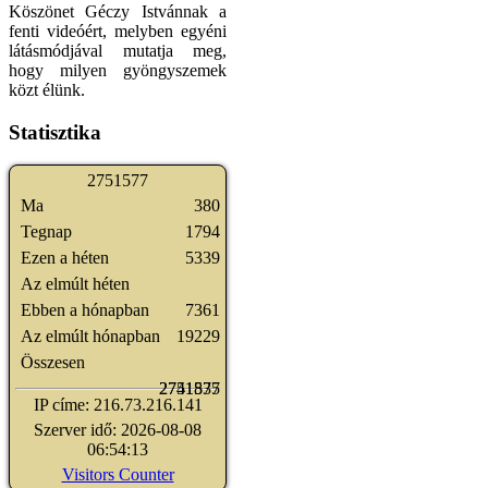
Köszönet Géczy Istvánnak a
fenti videóért, melyben egyéni
látásmódjával mutatja meg,
hogy milyen gyöngyszemek
közt élünk.
Statisztika
2
7
5
1
5
7
7
Ma
380
Tegnap
1794
Ezen a héten
5339
Az elmúlt héten
Ebben a hónapban
7361
Az elmúlt hónapban
19229
Összesen
2741835
2751577
IP címe: 216.73.216.141
Szerver idő: 2026-08-08
06:54:13
Visitors Counter