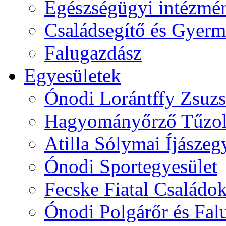
Egészségügyi intézmén
Családsegítő és Gyerme
Falugazdász
Egyesületek
Ónodi Lorántffy Zsuzs
Hagyományőrző Tűzol
Atilla Sólymai Íjászeg
Ónodi Sportegyesület
Fecske Fiatal Családo
Ónodi Polgárőr és Fal