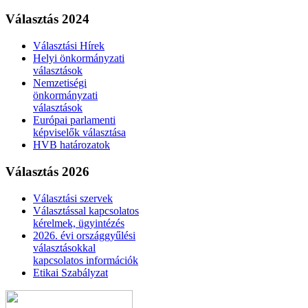
Választás 2024
Választási Hírek
Helyi önkormányzati
választások
Nemzetiségi
önkormányzati
választások
Európai parlamenti
képviselők választása
HVB határozatok
Választás 2026
Választási szervek
Választással kapcsolatos
kérelmek, ügyintézés
2026. évi országgyűlési
választásokkal
kapcsolatos információk
Etikai Szabályzat