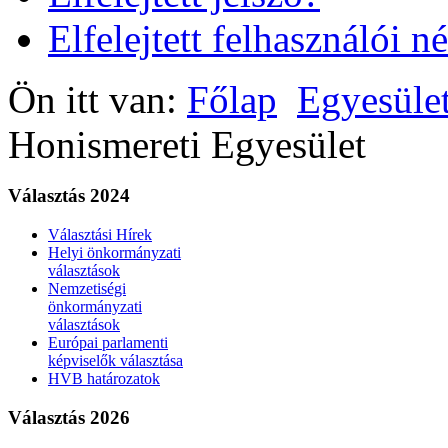
Elfelejtett felhasználói n
Ön itt van:
Főlap
Egyesüle
Honismereti Egyesület
Választás 2024
Választási Hírek
Helyi önkormányzati
választások
Nemzetiségi
önkormányzati
választások
Európai parlamenti
képviselők választása
HVB határozatok
Választás 2026