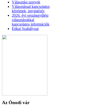
Választási szervek
Választással kapcsolatos
kérelmek, ügyintézés
2026. évi országgyűlési
választásokkal
kapcsolatos információk
Etikai Szabályzat
Az Ónodi vár