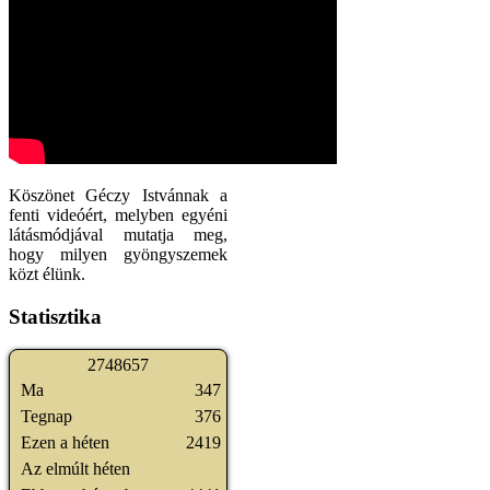
Köszönet Géczy Istvánnak a
fenti videóért, melyben egyéni
látásmódjával mutatja meg,
hogy milyen gyöngyszemek
közt élünk.
Statisztika
2
7
4
8
6
5
7
Ma
347
Tegnap
376
Ezen a héten
2419
Az elmúlt héten