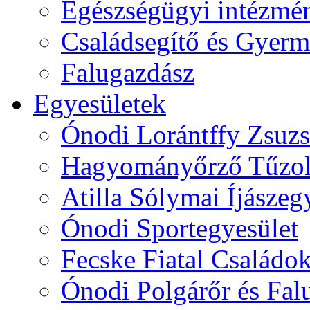
Egészségügyi intézmén
Családsegítő és Gyerme
Falugazdász
Egyesületek
Ónodi Lorántffy Zsuzs
Hagyományőrző Tűzol
Atilla Sólymai Íjászeg
Ónodi Sportegyesület
Fecske Fiatal Családo
Ónodi Polgárőr és Fal