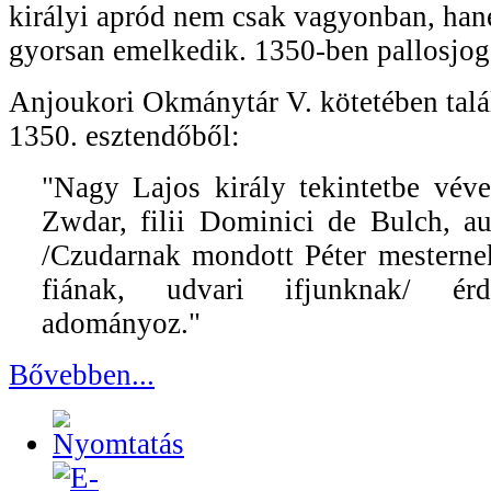
királyi apród nem csak vagyonban, han
gyorsan emelkedik. 1350-ben pallosjogo
Anjoukori Okmánytár V. kötetében talál
1350. esztendőből:
"Nagy Lajos király tekintetbe véve 
Zwdar, filii Dominici de Bulch, au
/Czudarnak mondott Péter mestern
fiának, udvari ifjunknak/ érde
adományoz."
Bővebben...