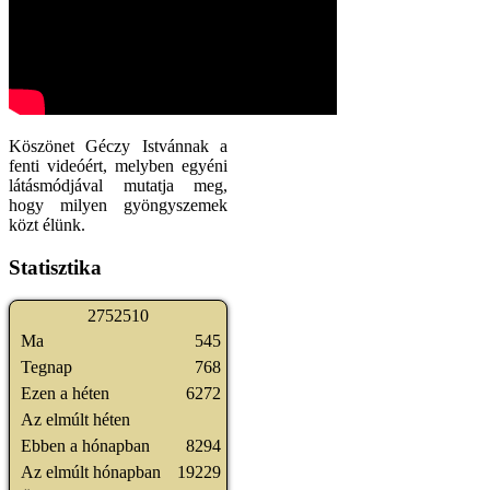
Köszönet Géczy Istvánnak a
fenti videóért, melyben egyéni
látásmódjával mutatja meg,
hogy milyen gyöngyszemek
közt élünk.
Statisztika
2
7
5
2
5
1
0
Ma
545
Tegnap
768
Ezen a héten
6272
Az elmúlt héten
Ebben a hónapban
8294
Az elmúlt hónapban
19229