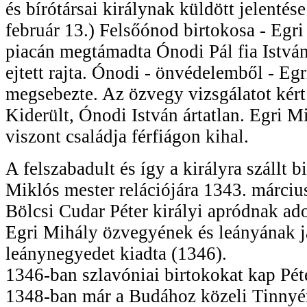
és bírótársai királynak küldött jelentése
február 13.) Felsőónod birtokosa - Egr
piacán megtámadta Ónodi Pál fia Istvánt
ejtett rajta. Ónodi - önvédelemből - Egr
megsebezte. Az özvegy vizsgálatot kért
Kiderült, Ónodi István ártatlan. Egri M
viszont családja férfiágon kihal.
A felszabadult és így a királyra szállt b
Miklós mester relációjára 1343. márciu
Bölcsi Cudar Péter királyi apródnak ad
Egri Mihály özvegyének és leányának 
leánynegyedet kiadta (1346).
1346-ban szlavóniai birtokokat kap Péte
1348-ban már a Budához közeli Tinnyén