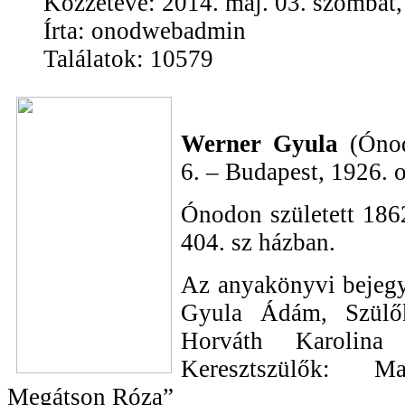
Közzétéve: 2014. máj. 03. szombat,
Írta: onodwebadmin
Találatok: 10579
Werner Gyula
(Ónod
6. – Budapest, 1926. o
Ónodon született 186
404. sz házban.
Az anyakönyvi bejegy
Gyula Ádám, Szülő
Horváth Karolin
Keresztszülők: M
Megátson Róza”