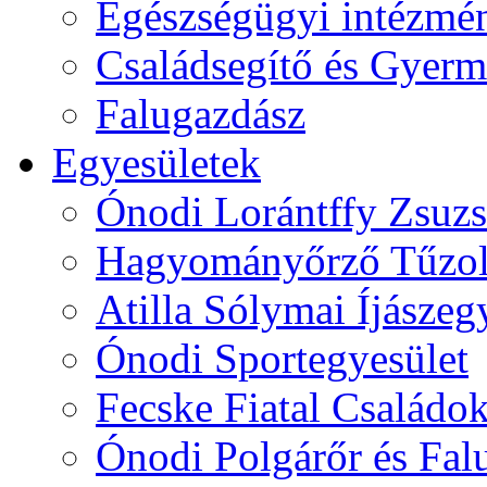
Egészségügyi intézmén
Családsegítő és Gyerme
Falugazdász
Egyesületek
Ónodi Lorántffy Zsuzs
Hagyományőrző Tűzol
Atilla Sólymai Íjászeg
Ónodi Sportegyesület
Fecske Fiatal Családo
Ónodi Polgárőr és Fal