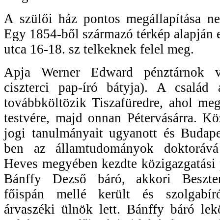
A szülői ház pontos megállapítása ne
Egy 1854-ből származó térkép alapján e
utca 16-18. sz telkeknek felel meg.
Apja Werner Edward pénztárnok v
ciszterci pap-író bátyja). A család
továbbköltözik Tiszafüredre, ahol me
testvére, majd onnan Pétervásárra. Kö
jogi tanulmányait ugyanott és Budape
ben az államtudományok doktorává
Heves megyében kezdte közigazgatási 
Bánffy Dezső báró, akkori Beszte
főispán mellé került és szolgabír
árvaszéki ülnök lett. Bánffy báró le