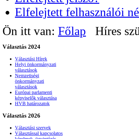
Elfelejtett felhasználói n
Ön itt van:
Főlap
Híres sz
Választás 2024
Választási Hírek
Helyi önkormányzati
választások
Nemzetiségi
önkormányzati
választások
Európai parlamenti
képviselők választása
HVB határozatok
Választás 2026
Választási szervek
Választással kapcsolatos
kérelmek, ügyintézés