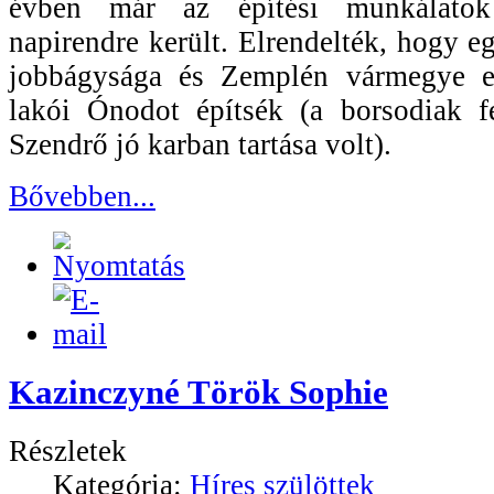
évben már az építési munkálatok
napirendre került. Elrendelték, hogy 
jobbágysága és Zemplén vármegye eg
lakói Ónodot építsék (a borsodiak f
Szendrő jó karban tartása volt).
Bővebben...
Kazinczyné Török Sophie
Részletek
Kategória:
Híres szülöttek