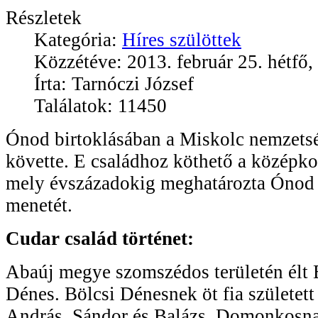
Részletek
Kategória:
Híres szülöttek
Közzétéve: 2013. február 25. hétfő,
Írta: Tarnóczi József
Találatok: 11450
Ónod birtoklásában a Miskolc nemzetsé
követte. E családhoz köthető a középkor
mely évszázadokig meghatározta Ónod 
menetét.
Cudar család történet:
Abaúj megye szomszédos területén élt B
Dénes. Bölcsi Dénesnek öt fia születet
András, Sándor és Balázs. Domonkosnak