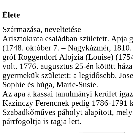
Élete
Származása, neveltetése
Arisztokrata családban született. Apja 
(1748. október 7. – Nagykázmér, 1810. 
gróf Roggendorf Alojzia (Louise) (1754.
volt. 1776. augusztus 25-én kötött há
gyermekük született: a legidősebb, Josef
Sophie és húga, Marie-Susie.
Az apa a kassai tanulmányi kerület igazg
Kazinczy Ferencnek pedig 1786-1791 kö
Szabadkőműves páholyt alapított, melyn
pártfogoltja is tagja lett.