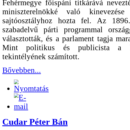
Fehérmegye főispáni titkárává nevezt
miniszterelnökké való kinevezés
sajtóosztályhoz hozta fel. Az 1896
szabadelvű párti programmal ország
választották, és a parlament tagja mar
Mint politikus és publicista a 
tekintélyének számított.
Bővebben...
Cudar Péter Bán