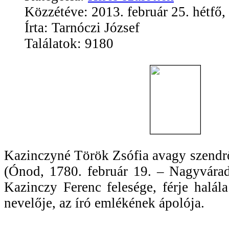
Közzétéve: 2013. február 25. hétfő,
Írta: Tarnóczi József
Találatok: 9180
Kazinczyné Török Zsófia avagy szendr
(Ónod, 1780. február 19. – Nagyvárad
Kazinczy Ferenc felesége, férje halál
nevelője, az író emlékének ápolója.