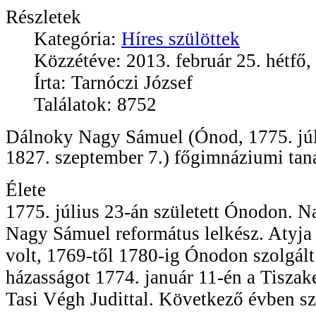
Részletek
Kategória:
Híres szülöttek
Közzétéve: 2013. február 25. hétfő,
Írta: Tarnóczi József
Találatok: 8752
Dálnoky Nagy Sámuel (Ónod, 1775. júl
1827. szeptember 7.) főgimnáziumi taná
Élete
1775. július 23-án született Ónodon. 
Nagy Sámuel református lelkész. Atyja 
volt, 1769-től 1780-ig Ónodon szolgált. 
házasságot 1774. január 11-én a Tiszak
Tasi Végh Judittal. Következő évben sz