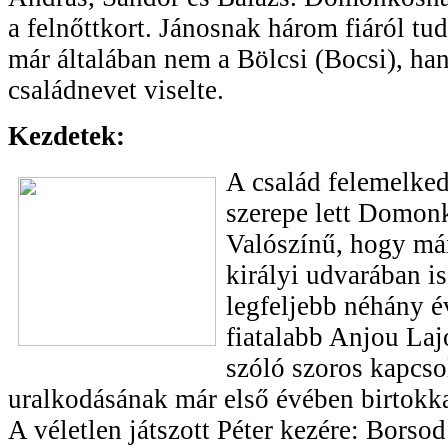
a felnőttkort. Jánosnak három fiáról tu
már általában nem a Bölcsi (Bocsi), h
családnevet viselte.
Kezdetek:
A család felemelke
szerepe lett Domonk
Valószínű, hogy má
királyi udvarában is
legfeljebb néhány év
fiatalabb Anjou Lajo
szóló szoros kapcsol
uralkodásának már első évében birtokkal
A véletlen játszott Péter kezére: Borso