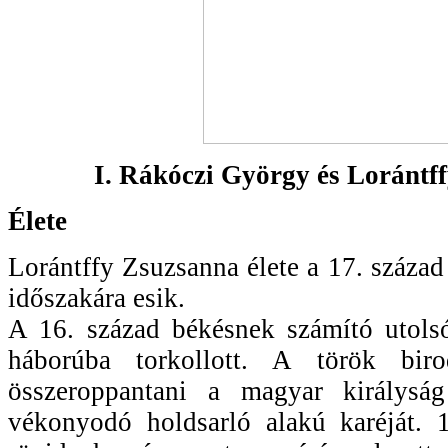
I. Rákóczi György és Lorántf
Élete
Lorántffy Zsuzsanna élete a 17. század
időszakára esik.
A 16. század békésnek számító utol
háborúba torkollott. A török bir
összeroppantani a magyar királysá
vékonyodó holdsarló alakú karéját. 