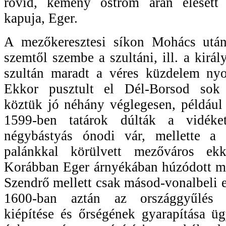
rövid, kemény ostrom árán elesett 
kapuja, Eger.
A mezőkeresztesi síkon Mohács után 
szemtől szembe a szultáni, ill. a kirá
szultán maradt a véres küzdelem nyo
Ekkor pusztult el Dél-Borsod sok v
köztük jó néhány véglegesen, például
1599-ben tatárok dúlták a vidéke
négybástyás ónodi vár, mellette a t
palánkkal körülvett mezőváros ekk
Korábban Eger árnyékában húzódott me
Szendrő mellett csak másod-vonalbeli e
1600-ban aztán az országgyűlés g
kiépítése és őrségének gyarapítása ü