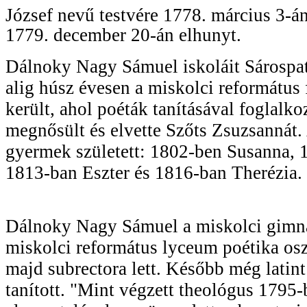
József nevű testvére 1778. március 3-án
1779. december 20-án elhunyt.
Dálnoky Nagy Sámuel iskoláit Sárospa
alig húsz évesen a miskolci reformátu
került, ahol poéták tanításával foglalk
megnősült és elvette Szőts Zsuzsannát.
gyermek született: 1802-ben Susanna, 
1813-ban Eszter és 1816-ban Therézia.
Dálnoky Nagy Sámuel a miskolci gimná
miskolci református lyceum poétika osz
majd subrectora lett. Később még latint
tanított. "Mint végzett theológus 1795