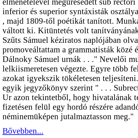
elmenetelével megüresedett sub rectori ál
inferior és superior syntáxisták osztályai
, majd 1809-től poétikát tanított. Munk
váltott ki. Kitüntetés volt tanítványána
Szűts Sámuel kéziratos naplójában olvas
promoveáltattam a grammatisták közé é
Dálnoky Sámuel urnák . . ." Nevelői m
lelkiismeretesen végezte. Egyre több fe
azokat igyekszik tökéletesen teljesíten
egyik jegyzőkönyv szerint " . . . Subr
Ur azon tekintetből, hogy hivatalának te
fizetésen felül egy hordó részére adand
néminemüképen jutalmaztasson meg."
Bővebben...