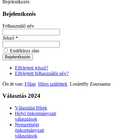
Bejelentkezés
Bejelentkezés
Felhasználó név
Jelszó *
Emléklezz rám
Elfelejtett jelszó?
Elfelejtett felhasználói név?
Ön itt van:
Főlap
Híres szülöttek
Lorántffy Zsuzsanna
Választás 2024
Választási Hírek
Helyi önkormányzati
választások
Nemzetiségi
önkormányzati
választások