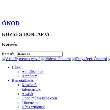
ÓNOD
KÖZSÉG HONLAPJA
Keresés
Keresés...
Hírek
Aktuális hírek
Archívum
Bemutatkozás
Köszöntő
Információk
A vásár
Ónod múltja képekben
Történelem
Híres szülöttek