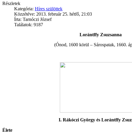
Részletek
Kategória:
Híres szülöttek
Közzétéve: 2013. február 25. hétfő, 21:03
Írta: Tarnóczi József
Találatok: 9187
Lorántffy Zsuzsanna
(Ónod, 1600 körül – Sárospatak, 1660. ápr
I. Rákóczi György és Lorántffy Zsu
Élete