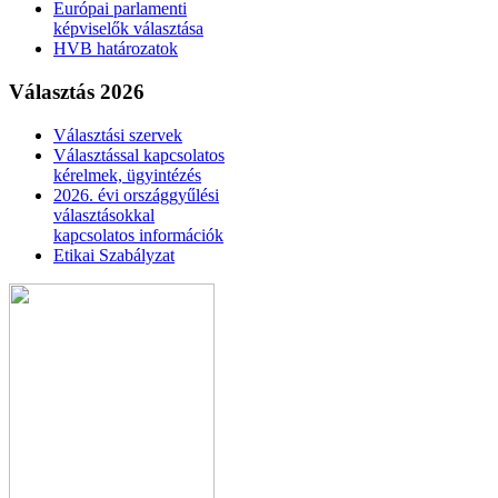
Európai parlamenti
képviselők választása
HVB határozatok
Választás 2026
Választási szervek
Választással kapcsolatos
kérelmek, ügyintézés
2026. évi országgyűlési
választásokkal
kapcsolatos információk
Etikai Szabályzat