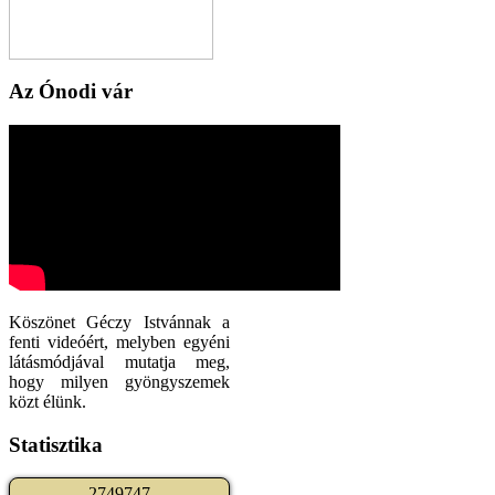
Az Ónodi vár
Köszönet Géczy Istvánnak a
fenti videóért, melyben egyéni
látásmódjával mutatja meg,
hogy milyen gyöngyszemek
közt élünk.
Statisztika
2
7
4
9
7
4
7