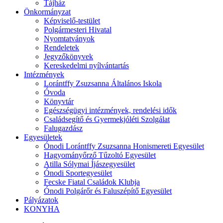
Tájház
Önkormányzat
Képviselő-testület
Polgármesteri Hivatal
Nyomtatványok
Rendeletek
Jegyzőkönyvek
Kereskedelmi nyílvántartás
Intézmények
Lorántffy Zsuzsanna Általános Iskola
Óvoda
Könyvtár
Egészségügyi intézmények, rendelési idők
Családsegítő és Gyermekjóléti Szolgálat
Falugazdász
Egyesületek
Ónodi Lorántffy Zsuzsanna Honismereti Egyesület
Hagyományőrző Tűzoltó Egyesület
Atilla Sólymai Íjászegyesület
Ónodi Sportegyesület
Fecske Fiatal Családok Klubja
Ónodi Polgárőr és Faluszépítő Egyesület
Pályázatok
KONYHA