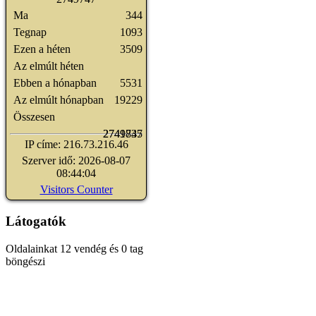
Ma
344
Tegnap
1093
Ezen a héten
3509
Az elmúlt héten
Ebben a hónapban
5531
Az elmúlt hónapban
19229
Összesen
2741835
2749747
IP címe: 216.73.216.46
Szerver idő: 2026-08-07
08:44:04
Visitors Counter
Látogatók
Oldalainkat 12 vendég és 0 tag
böngészi