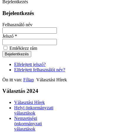
Bejelentkezés
Bejelentkezés
Felhasználó név
Jelszó *
Emléklezz rám
Elfelejtett jelszó?
Elfelejtett felhasználói név?
Ön itt van:
Főlap
Választási Hírek
Választás 2024
Választási Hírek
Helyi önkormányzati
választások
Nemzetiségi
önkormányzati
választások