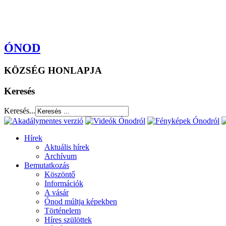
ÓNOD
KÖZSÉG HONLAPJA
Keresés
Keresés...
Hírek
Aktuális hírek
Archívum
Bemutatkozás
Köszöntő
Információk
A vásár
Ónod múltja képekben
Történelem
Híres szülöttek