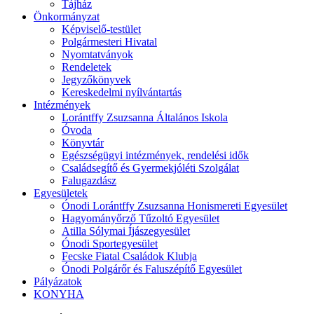
Tájház
Önkormányzat
Képviselő-testület
Polgármesteri Hivatal
Nyomtatványok
Rendeletek
Jegyzőkönyvek
Kereskedelmi nyílvántartás
Intézmények
Lorántffy Zsuzsanna Általános Iskola
Óvoda
Könyvtár
Egészségügyi intézmények, rendelési idők
Családsegítő és Gyermekjóléti Szolgálat
Falugazdász
Egyesületek
Ónodi Lorántffy Zsuzsanna Honismereti Egyesület
Hagyományőrző Tűzoltó Egyesület
Atilla Sólymai Íjászegyesület
Ónodi Sportegyesület
Fecske Fiatal Családok Klubja
Ónodi Polgárőr és Faluszépítő Egyesület
Pályázatok
KONYHA