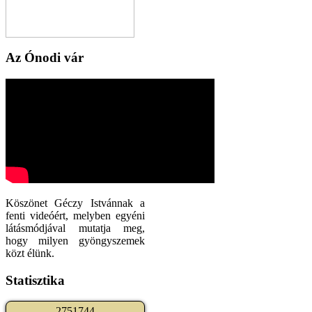
Az Ónodi vár
Köszönet Géczy Istvánnak a
fenti videóért, melyben egyéni
látásmódjával mutatja meg,
hogy milyen gyöngyszemek
közt élünk.
Statisztika
2
7
5
1
7
4
4