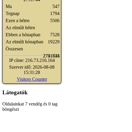
Ma
547
Tegnap
1794
Ezen a héten
5506
Az elmúlt héten
Ebben a hónapban
7528
Az elmúlt hónapban
19229
Összesen
2741835
2751744
IP címe: 216.73.216.164
Szerver idő: 2026-08-08
15:31:28
Visitors Counter
Látogatók
Oldalainkat 7 vendég és 0 tag
böngészi