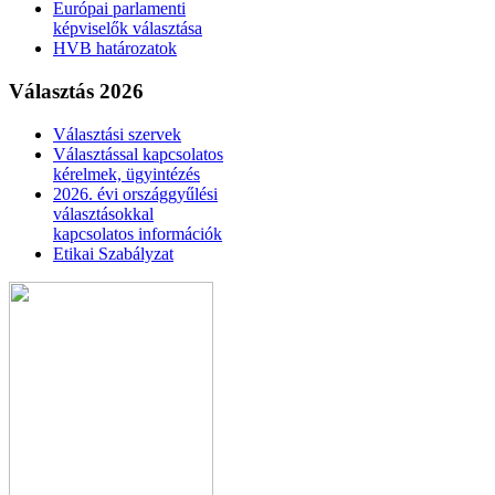
Európai parlamenti
képviselők választása
HVB határozatok
Választás 2026
Választási szervek
Választással kapcsolatos
kérelmek, ügyintézés
2026. évi országgyűlési
választásokkal
kapcsolatos információk
Etikai Szabályzat