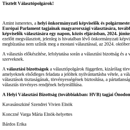
Tisztelt Választópolgárok!
Amint ismeretes, a
helyi önkormányzati képviselők és polgármeste
Európai Parlament tagjainak magyarországi választására, továb
képviselők választására egy napon, közös eljárásban, 2024. június
ezelőtt megválasztott, jelenleg is hivatalban lévő önkormányzati képvi
megbízatása nem szűnik meg a mostani választással, az 2024. október 1
A választás előkészítése, lefolytatása során a választási bizottság és a 
szerveknek.
A
választási bizottságok
a választópolgárok független, kizárólag törv
amelyeknek elsődleges feladata a jelöltek nyilvántartásba vétele, a vá
választások tisztaságának, törvényességének biztosítása, a pártatlansá
választás törvényes rendjének helyreállítása.
A Helyi Választási Bizottság (továbbiakban: HVB) tagjai Ónodon
Kavasánszkiné Szendrei Vivien Elnök
Konczné Varga Mária Elnök-helyettes
Bárdos Erika