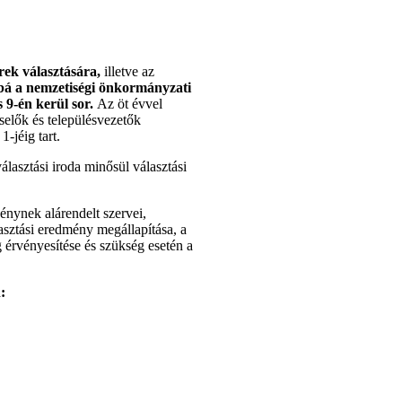
rek választására,
illetve az
bá a nemzetiségi önkormányzati
 9-én kerül sor.
Az öt évvel
selők és településvezetők
-jéig tart.
választási iroda minősül választási
énynek alárendelt szervei,
lasztási eredmény megállapítása, a
g érvényesítése és szükség esetén a
: