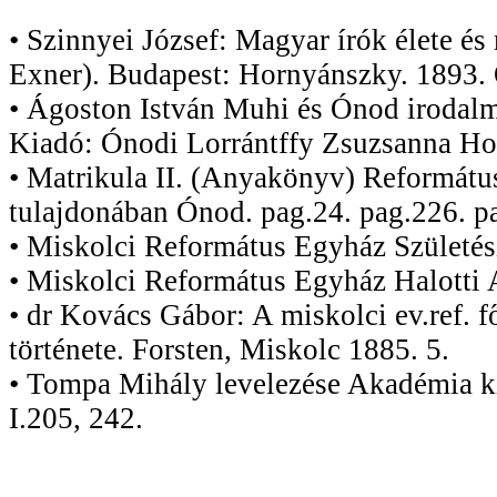
• Szinnyei József: Magyar írók élete és
Exner). Budapest: Hornyánszky. 1893. 
• Ágoston István Muhi és Ónod irodal
Kiadó: Ónodi Lorrántffy Zsuzsanna Ho
• Matrikula II. (Anyakönyv) Reformát
tulajdonában Ónod. pag.24. pag.226. p
• Miskolci Református Egyház Születé
• Miskolci Református Egyház Halott
• dr Kovács Gábor: A miskolci ev.ref.
története. Forsten, Miskolc 1885. 5.
• Tompa Mihály levelezése Akadémia k
I.205, 242.