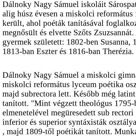
Dálnoky Nagy Sámuel iskoláit Sárospa
alig húsz évesen a miskolci reformátu
került, ahol poéták tanításával foglalk
megnősült és elvette Szőts Zsuzsannát.
gyermek született: 1802-ben Susanna, 
1813-ban Eszter és 1816-ban Therézia.
Dálnoky Nagy Sámuel a miskolci gimná
miskolci református lyceum poétika osz
majd subrectora lett. Később még latint
tanított. "Mint végzett theológus 1795
elmenetelével megüresedett sub rectori ál
inferior és superior syntáxisták osztályai
, majd 1809-től poétikát tanított. Munk