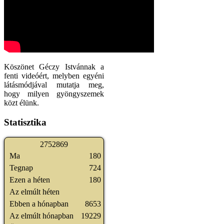
Köszönet Géczy Istvánnak a
fenti videóért, melyben egyéni
látásmódjával mutatja meg,
hogy milyen gyöngyszemek
közt élünk.
Statisztika
2
7
5
2
8
6
9
Ma
180
Tegnap
724
Ezen a héten
180
Az elmúlt héten
Ebben a hónapban
8653
Az elmúlt hónapban
19229