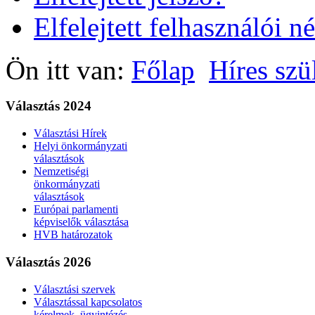
Elfelejtett felhasználói n
Ön itt van:
Főlap
Híres szü
Választás 2024
Választási Hírek
Helyi önkormányzati
választások
Nemzetiségi
önkormányzati
választások
Európai parlamenti
képviselők választása
HVB határozatok
Választás 2026
Választási szervek
Választással kapcsolatos
kérelmek, ügyintézés