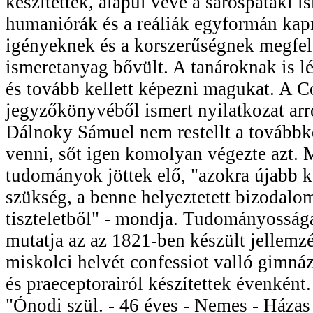
készítettek, alapul véve a sárospataki i
humaniórák és a reáliák egyformán kap
igényeknek és a korszerűségnek megfel
ismeretanyag bővült. A tanároknak is lép
és tovább kellett képezni magukat. A C
jegyzőkönyvéből ismert nyilatkozat arr
Dálnoky Sámuel nem restellt a továbbk
venni, sőt igen komolyan végezte azt. 
tudományok jöttek elő, "azokra újabb k
szükség, a benne helyeztetett bizodalom
tiszteletből" - mondja. Tudományosságá
mutatja az az 1821-ben készült jellemzé
miskolci helvét confessiot valló gimná
és praeceptorairól készítettek évenként
"Ónodi szül. - 46 éves - Nemes - Házas 