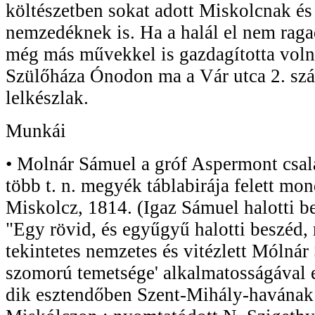
költészetben sokat adott Miskolcnak és
nemzedéknek is. Ha a halál el nem raga
még más művekkel is gazdagította voln
Szülőháza Ónodon ma a Vár utca 2. szá
lelkészlak.
Munkái
• Molnár Sámuel a gróf Aspermont csalá
több t. n. megyék táblabirája felett mon
Miskolcz, 1814. (Igaz Sámuel halotti b
"Egy rövid, és egyűgyű halotti beszéd,
tekintetes nemzetes és vitézlett Mólnár 
szomorú temetsége' alkalmatosságával e
dik esztendőben Szent-Mihály-havának 