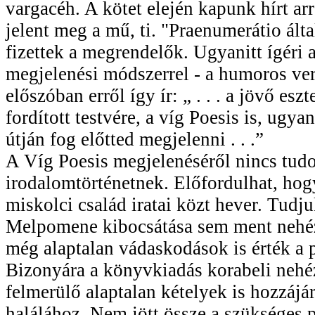
vargacéh. A kötet elején kapunk hírt a
jelent meg a mű, ti. "Praenumerátio álta
fizettek a megrendelők. Ugyanitt ígéri 
megjelenési módszerrel - a humoros ver
előszóban erről így ír: „ . . . a jövő es
fordított testvére, a víg Poesis is, ugy
útján fog előtted megjelenni . . .”
A Víg Poesis megjelenéséről nincs tud
irodalomtörténetnek. Előfordulhat, hog
miskolci család iratai közt hever. Tudj
Melpomene kibocsátása sem ment nehéz
még alaptalan vádaskodások is érték a p
Bizonyára a könyvkiadás korabeli nehézs
felmerülő alaptalan kételyek is hozzájár
halálához. Nem jött össze a szükséges 