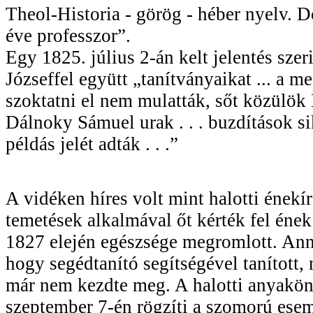
Theol-Historia - görög - héber nyelv. 
éve professzor”.
Egy 1825. július 2-án kelt jelentés szer
Józseffel együtt „tanítványaikat ... a m
szoktatni el nem mulatták, sőt közülök 
Dálnoky Sámuel urak . . . buzdítások s
példás jelét adták . . .”
A vidéken híres volt mint halotti énekí
temetések alkalmával őt kérték fel ének
1827 elején egészsége megromlott. Ann
hogy segédtanító segítségével tanított, 
már nem kezdte meg. A halotti anyakö
szeptember 7-én rögzíti a szomorú ese