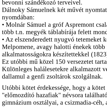
bevonni szándékozó terveivel.
Dálnoky Sámuelnek két művét nyomtatt
nyomdában:
• Molnár Sámuel a gróf Aspremont csalá
több t.n. megyék táblabírája felett mond
• Az elszenderedett nyugvó tetemeket k
Melpomene, avagy halotti énekek több
alkalmatosságokra készítettekkel (1823
Ez utóbbi mű közel 150 versezetet tart
Különleges halálesetekre alkalmazott 
dallamul a genfi zsoltárok szolgálnak.
Utóbbi kötet érdekessége, hogy a kötet
"előmozdító hazafiak" névsora találhat
gimnázium osztályai, a csizmadia-céh, 