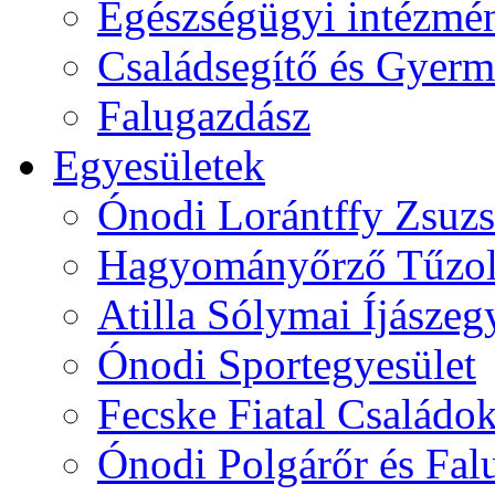
Egészségügyi intézmén
Családsegítő és Gyerme
Falugazdász
Egyesületek
Ónodi Lorántffy Zsuzs
Hagyományőrző Tűzol
Atilla Sólymai Íjászeg
Ónodi Sportegyesület
Fecske Fiatal Családo
Ónodi Polgárőr és Fal