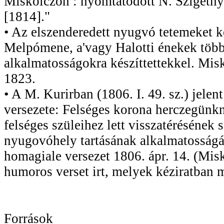
Miskólczon : nyomtatódott N. Szigethy 
[1814]."
• Az elszenderedett nyugvó tetemeket k
Melpómene, a'vagy Halotti énekek töb
alkalmatosságokra készíttettekkel. Misk
1823.
• A M. Kurirban (1806. I. 49. sz.) jele
versezete: Felséges korona herczegünk
felséges szüleihez lett visszatérésének
nyugovóhely tartásának alkalmatosságáv
homagiale versezet 1806. ápr. 14. (Mis
humoros verset irt, melyek kéziratban 
Források