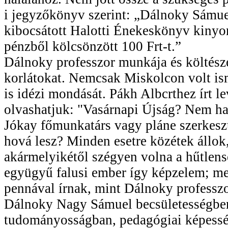
i jegyzőkönyv szerint: „Dálnoky Sámuel 
kibocsátott Halotti Énekeskönyv kinyo
pénzből kölcsönzött 100 Frt-t.”
Dálnoky professzor munkája és költészet
korlátokat. Nemcsak Miskolcon volt i
is idézi mondását. Pákh Albcrthez írt le
olvashatjuk: "Vasárnapi Újság? Nem ha
Jókay főmunkatárs vagy pláne szerkesz
hová lesz? Minden esetre közétek állok
akármelyikétől szégyen volna a hűtlen
együgyű falusi ember így képzelem; me
pennával írnak, mint Dálnoky professzo
Dálnoky Nagy Sámuel becsületességben
tudományosságban, pedagógiai képess