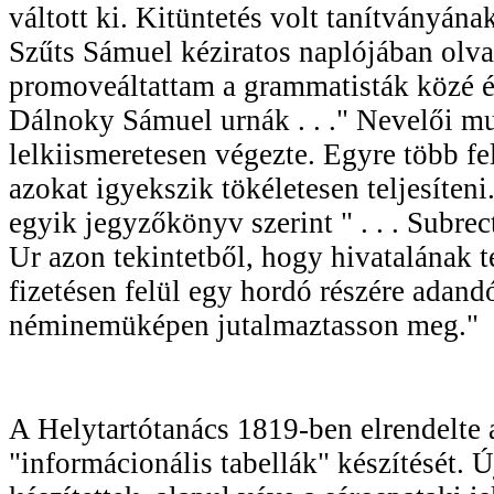
váltott ki. Kitüntetés volt tanítványána
Szűts Sámuel kéziratos naplójában olvas
promoveáltattam a grammatisták közé é
Dálnoky Sámuel urnák . . ." Nevelői m
lelkiismeretesen végezte. Egyre több fe
azokat igyekszik tökéletesen teljesíten
egyik jegyzőkönyv szerint " . . . Subr
Ur azon tekintetből, hogy hivatalának te
fizetésen felül egy hordó részére adand
néminemüképen jutalmaztasson meg."
A Helytartótanács 1819-ben elrendelte 
"informácionális tabellák" készítését. Ú