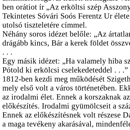
ben orátiot ír „Az erköltsi szép Asszonyr
Tekintetes Sóvári Soós Ferentz Ur élet
utolsó tiszteletére címmel.
Néhány soros idézet belőle: „Az ártatl
drágább kincs, Bár a kerek földet összve
. . .
Egy másik idézet: „Ha valamely hiba szü
Pótold ki erkölcsi cselekedeteddel . . .”
1812-ben kezdi meg működését Sziget
mely első volt a város történetében. Ek
az irodalmi élet. Ennek a korszaknak a
előkészítés. Irodalmi gyümölcseit a szá
Ennek az előkészítésnek volt részese
a maga tevékeny akarásával, mindenfél