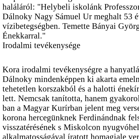
haláláról: "Helybeli iskolánk Professzor
Dálnoky Nagy Sámuel Ur meghalt 53 é
vízibetegségben. Temette Bányai Györg
Énekkarral."
Irodalmi tevékenysége
Kora irodalmi tevékenységre a hanyatlá
Dálnoky mindenképpen ki akarta emeln
tehetetlen korszakból és a halotti énekí
lett. Nemcsak tanította, hanem gyakorol
ban a Magyar Kurírban jelent meg verse
korona hercegünknek Ferdinándnak felsé
visszatérésének s Miskolcon nyugvóhel
alkalmatosságával íratott homagiale ve