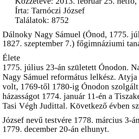
Közzétéve: 2013. február 25. hétfő,
Írta: Tarnóczi József
Találatok: 8752
Dálnoky Nagy Sámuel (Ónod, 1775. júl
1827. szeptember 7.) főgimnáziumi taná
Élete
1775. július 23-án született Ónodon. 
Nagy Sámuel református lelkész. Atyja 
volt, 1769-től 1780-ig Ónodon szolgált. 
házasságot 1774. január 11-én a Tiszak
Tasi Végh Judittal. Következő évben sz
József nevű testvére 1778. március 3-án
1779. december 20-án elhunyt.