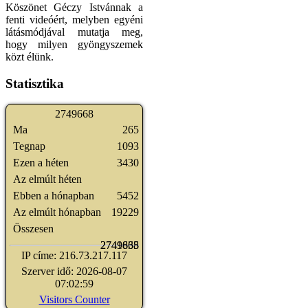
Köszönet Géczy Istvánnak a
fenti videóért, melyben egyéni
látásmódjával mutatja meg,
hogy milyen gyöngyszemek
közt élünk.
Statisztika
2
7
4
9
6
6
8
Ma
265
Tegnap
1093
Ezen a héten
3430
Az elmúlt héten
Ebben a hónapban
5452
Az elmúlt hónapban
19229
Összesen
2741835
2749668
IP címe: 216.73.217.117
Szerver idő: 2026-08-07
07:02:59
Visitors Counter