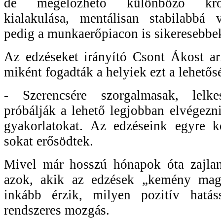
de megelőzhető különböző kró
kialakulása, mentálisan stabilabbá 
pedig a munkaerőpiacon is sikeresebbe
Az edzéseket irányító Csont Ákost ar
miként fogadták a helyiek ezt a lehetős
- Szerencsére szorgalmasak, lelk
próbálják a lehető legjobban elvégezni
gyakorlatokat. Az edzéseink egyre 
sokat erősödtek.
Mivel már hosszú hónapok óta zajlan
azok, akik az edzések „kemény magj
inkább érzik, milyen pozitív hatás
rendszeres mozgás.