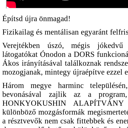
Építsd újra önmagad!
Fizikailag és mentálisan egyaránt felfri
Verejtékben úszó, mégis jókedvű
látogatókat Ónodon a DORS funkcionál
Ákos irányításával találkoznak rendsz
mozogjanak, mintegy újraépítve ezzel 
Három megye harminc településén,
bevonásával zajlik az a progra
HONKYOKUSHIN ALAPÍTVÁNY ind
különböző mozgásformák megismertet
a résztvevők nem csak fittebbek és ene