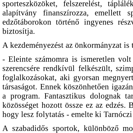
sporteszközöket, felszerelést, táplálé
alapítvány finanszírozza, emellett s
edzőtáborokon történő ingyenes részv
biztosítja.
A kezdeményezést az önkormányzat is 
- Eleinte számomra is ismeretlen volt 
szerencsére rendkívül felkészült, szim
foglalkozásokat, aki gyorsan megnyer
társaságot. Ennek köszönhetően igazá
a program. Fantasztikus dolognak ta
közösséget hozott össze ez az edzés. 
hogy lesz folytatás - emelte ki Tarnóczi
A szabadidős sportok, különböző mo