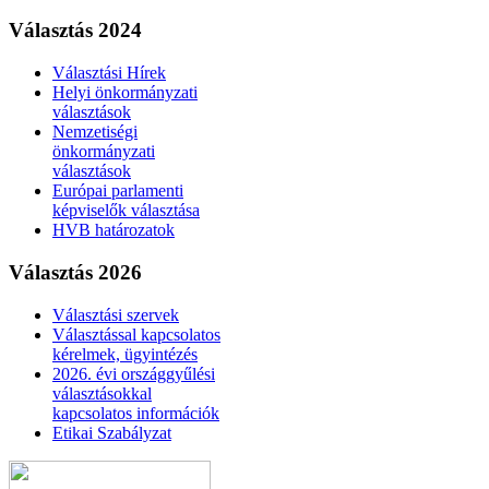
Választás 2024
Választási Hírek
Helyi önkormányzati
választások
Nemzetiségi
önkormányzati
választások
Európai parlamenti
képviselők választása
HVB határozatok
Választás 2026
Választási szervek
Választással kapcsolatos
kérelmek, ügyintézés
2026. évi országgyűlési
választásokkal
kapcsolatos információk
Etikai Szabályzat