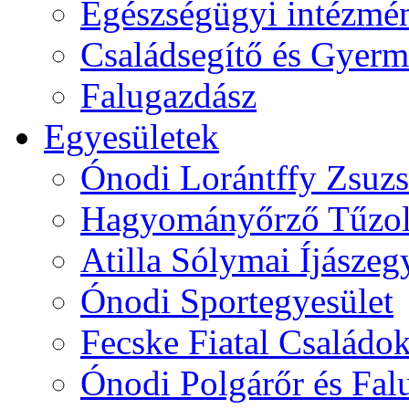
Egészségügyi intézmén
Családsegítő és Gyerme
Falugazdász
Egyesületek
Ónodi Lorántffy Zsuzs
Hagyományőrző Tűzol
Atilla Sólymai Íjászeg
Ónodi Sportegyesület
Fecske Fiatal Családo
Ónodi Polgárőr és Fal