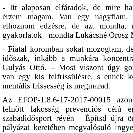
- Itt alaposan elfáradok, de mire ha
érzem magam. Van egy nagyfiam, ő
elhoznom edzésre, de azt mondta, 
gyakorlatok - mondta Lukácsné Orosz 
- Fiatal koromban sokat mozogtam, de
időszak, inkább a munkára koncentr
Gulyás Ottó. – Most viszont úgy go
van egy kis felfrissülésre, s ennek 
mentális frissesség is megmarad.
Az EFOP-1.8.6-17-2017-00015 azo
felnőtt lakosság prevenciós célú eg
szabadidősport révén - Építsd újra 
pályázat keretében megvalósuló ingye