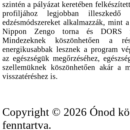
szintén a pályázat keretében felkészítet
profiljához legjobban illeszkedő s
edzésmódszereket alkalmazzák, mint a
Nippon Zengo torna és DORS fun
Mindezeknek köszönhetően a rész
energikusabbak lesznek a program vég
az egészségük megőrzéséhez, egészsé
szellemüknek köszönhetően akár a m
visszatéréshez is.
Copyright © 2026 Ónod köz
fenntartva.