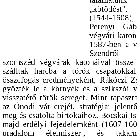
„kötődést".
(1544-1608), 
Perényi Gáb
végvári katon
1587-ben a vá
Szendrői v
szomszéd végvárak katonáival összef
szálltak harcba a török csapatokka
összefogás eredményeként, Rákóczi Z
győzték le a környék és a szikszói v
visszatérő török sereget. Mint tapaszt
az Ónodi vár erejét, stratégiai jelentő
meg és csatolta birtokaihoz. Bocskai I
majd erdélyi fejedelemként (1607-1608
uradalom élelmiszer-, és takar