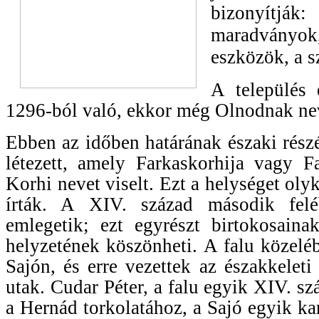
bizonyítj
maradván
eszközök,
a s
A település 
1296-ból való, ekkor még Olnodnak ne
Ebben az időben határának északi rész
létezett, amely Farkaskorhija vagy F
Korhi nevet viselt. Ezt a helységet ol
írták. A XIV. század második fel
emlegetik; ezt egyrészt birtokosainak
helyzetének köszönheti. A falu közeléb
Sajón, és erre vezettek az északkeleti
utak. Cudar Péter, a falu egyik XIV. sz
a Hernád torkolatához, a Sajó egyik ka