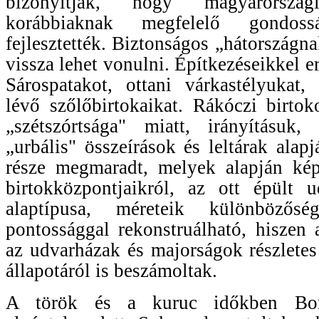
bizonyítják, hogy magyarország
korábbiaknak megfelelő gondosság
fejlesztették. Biztonságos „hátországna
vissza lehet vonulni. Építkezéseikkel er
Sárospatakot, ottani várkastélyukat,
lévő szőlőbirtokaikat. Rákóczi birtok
„szétszórtsága" miatt, irányításuk,
„urbális" összeírások és leltárak alap
része megmaradt, melyek alapján ké
birtokközpontjaikról, az ott épült u
alaptípusa, méreteik különbözősé
pontossággal rekonstruálható, hiszen a
az udvarházak és majorságok részletes 
állapotáról is beszámoltak.
A török és a kuruc időkben Bor