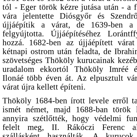
tól - Eger török kézre jutása után - a
vára jelentette Diósgyőr és Szendr
újjáépítik a várat, de 1639-ben a 
felgyújtotta. Újjáépítéséhez Lorántf
hozzá. 1682-ben az újjáépített vára
kétnapi ostrom után feladta, de Ibrahi
szövetséges Thököly kurucainak kezéb
uradalom ekkortól Thököly Imréé és
Ilonáé több éven át. Az elpusztult vá
várat újra kellett építeni.
Thököly 1684-ben írott levele erről 
ismét német, majd 1688-ban török k
annyira szétlőtték, hogy védelmi f
felelt meg, II. Rákóczi Ferenc al
szállásként használták. A kurucok 