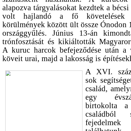
alapozva tárgyalásokat kezdtek a bécsi
volt hajlandó a fő követelések te
körülmények között ült össze Ónodon 
országgyűlés. Június 13-án kimond
trónfosztását és kikiáltották Magyaror
A kuruc harcok befejeződése után a v
köveit urai, majd a lakosság is építések
A XVI. száz
sok segítsége
család, amel
egy évszá
birtokolta 
családból 
fejedelme
találhatu