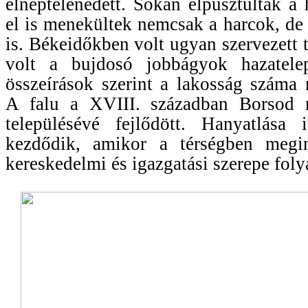
elnéptelenedett. Sokan elpusztultak a
el is menekültek nemcsak a harcok, de 
is. Békeidőkben volt ugyan szervezett 
volt a bujdosó jobbágyok hazatele
összeírások szerint a lakosság száma
A falu a XVIII. században Borsod 
településévé fejlődött. Hanyatlása
kezdődik, amikor a térségben megin
kereskedelmi és igazgatási szerepe fo