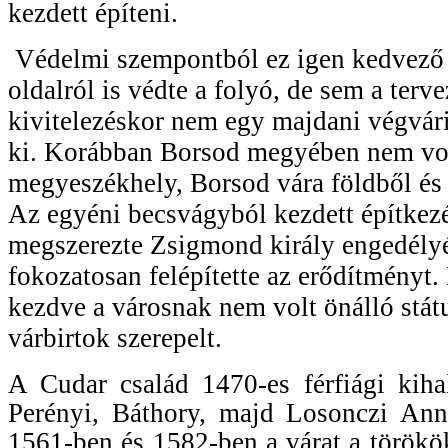
kezdett építeni.
Védelmi szempontból ez igen kedvező 
oldalról is védte a folyó, de sem a terv
kivitelezéskor nem egy majdani végvári
ki. Korábban Borsod megyében nem vol
megyeszékhely, Borsod vára földből és 
Az egyéni becsvágyból kezdett építkez
megszerezte Zsigmond király engedélyé
fokozatosan felépítette az erődítményt. 
kezdve a városnak nem volt önálló státu
várbirtok szerepelt.
A Cudar család 1470-es férfiági kiha
Perényi, Báthory, majd Losonczi Anna
1561-ben és 1582-ben a várat a törökö