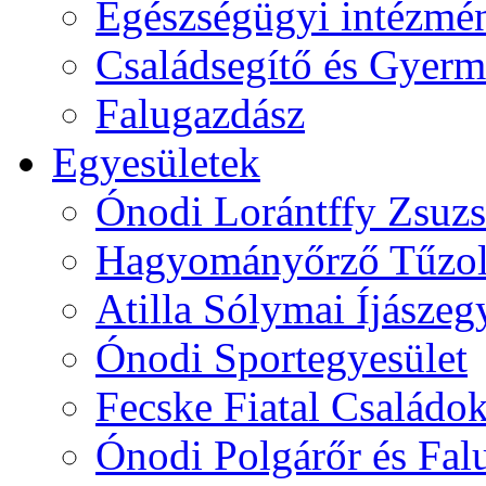
Egészségügyi intézmén
Családsegítő és Gyerme
Falugazdász
Egyesületek
Ónodi Lorántffy Zsuzs
Hagyományőrző Tűzol
Atilla Sólymai Íjászeg
Ónodi Sportegyesület
Fecske Fiatal Családo
Ónodi Polgárőr és Fal