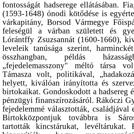
fontosságát hadserege ellátásában. Fi
(1593-1648) ónodi kötődése is egyért
várkapitány, Borsod Vármegye Főispá
feleségül a várban született és gye
Lórántffy Zsuzsannát (1600-1660), ki
leveleik tanúsága szerint, harmincké
összhangban, példás házass
„fejedelemasszony" méltó társa vol
Támasza volt, politikával, „hadakozás
helyett, kiválóan irányította és szerv
birtokaikat. Gondoskodott a hadsereg él
pénzügyi finanszírozásáról. Rákóczi Gy
fejedelemmé választották, családjával 
Birtokközpontjuk továbbra is Sáro
tartották kincstárukat, levéltárukat.