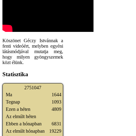
Köszönet Géczy Istvánnak a
fenti videóért, melyben egyéni
látásmódjával mutatja meg,
hogy milyen gyöngyszemek
közt élünk.
Statisztika
2
7
5
1
0
4
7
Ma
1644
Tegnap
1093
Ezen a héten
4809
Az elmúlt héten
Ebben a hónapban
6831
Az elmúlt hónapban
19229