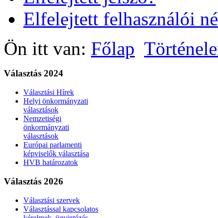
Elfelejtett felhasználói n
Ön itt van:
Főlap
Történel
Választás 2024
Választási Hírek
Helyi önkormányzati
választások
Nemzetiségi
önkormányzati
választások
Európai parlamenti
képviselők választása
HVB határozatok
Választás 2026
Választási szervek
Választással kapcsolatos
kérelmek, ügyintézés