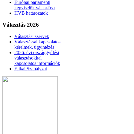
Európai parlamenti
képviselők választása
HVB határozatok
Választás 2026
Választási szervek
Választással kapcsolatos
kérelmek, ügyintézés
2026. évi országgyűlési
választásokkal
kapcsolatos információk
Etikai Szabályzat