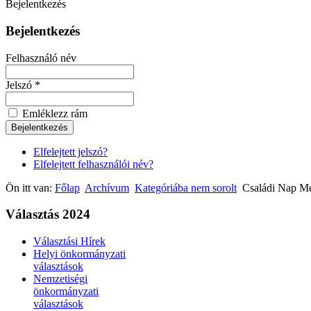
Bejelentkezés
Bejelentkezés
Felhasználó név
Jelszó *
Emléklezz rám
Elfelejtett jelszó?
Elfelejtett felhasználói név?
Ön itt van:
Főlap
Archívum
Kategóriába nem sorolt
Családi Nap M
Választás 2024
Választási Hírek
Helyi önkormányzati
választások
Nemzetiségi
önkormányzati
választások