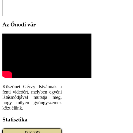
Az Ónodi vár
Köszönet Géczy Istvánnak a
fenti videóért, melyben egyéni
látásmódjával mutatja meg,
hogy milyen gyöngyszemek
közt élünk.
Statisztika
2
7
5
1
7
8
7