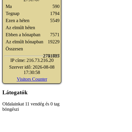
Ma
590
Tegnap
1794
Ezen a héten
5549
Az elmúlt héten
Ebben a hónapban
7571
Az elmúlt hónapban
19229
Összesen
2741835
2751787
IP címe: 216.73.216.20
Szerver idő: 2026-08-08
17:30:58
Visitors Counter
Látogatók
Oldalainkat 11 vendég és 0 tag
böngészi