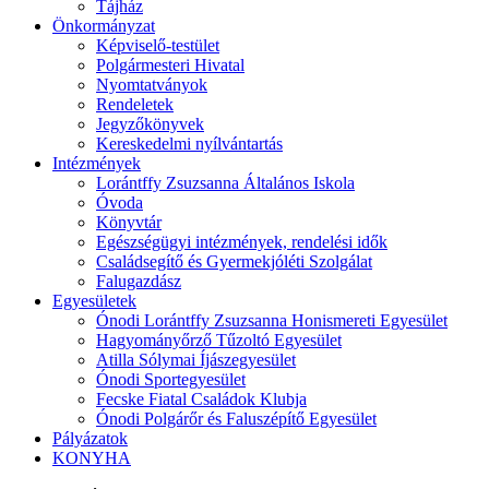
Tájház
Önkormányzat
Képviselő-testület
Polgármesteri Hivatal
Nyomtatványok
Rendeletek
Jegyzőkönyvek
Kereskedelmi nyílvántartás
Intézmények
Lorántffy Zsuzsanna Általános Iskola
Óvoda
Könyvtár
Egészségügyi intézmények, rendelési idők
Családsegítő és Gyermekjóléti Szolgálat
Falugazdász
Egyesületek
Ónodi Lorántffy Zsuzsanna Honismereti Egyesület
Hagyományőrző Tűzoltó Egyesület
Atilla Sólymai Íjászegyesület
Ónodi Sportegyesület
Fecske Fiatal Családok Klubja
Ónodi Polgárőr és Faluszépítő Egyesület
Pályázatok
KONYHA