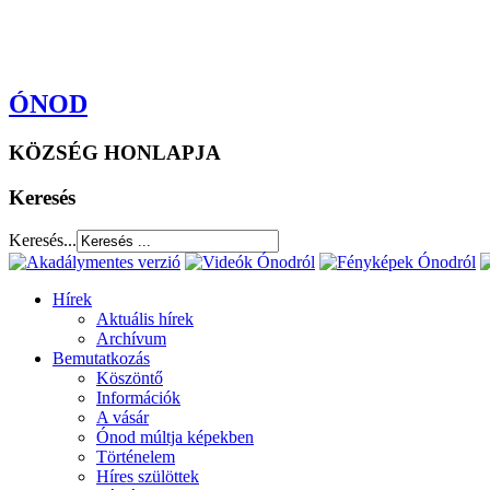
ÓNOD
KÖZSÉG HONLAPJA
Keresés
Keresés...
Hírek
Aktuális hírek
Archívum
Bemutatkozás
Köszöntő
Információk
A vásár
Ónod múltja képekben
Történelem
Híres szülöttek