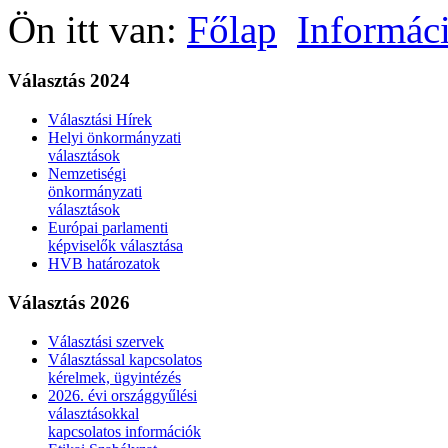
Ön itt van:
Főlap
Informác
Választás 2024
Választási Hírek
Helyi önkormányzati
választások
Nemzetiségi
önkormányzati
választások
Európai parlamenti
képviselők választása
HVB határozatok
Választás 2026
Választási szervek
Választással kapcsolatos
kérelmek, ügyintézés
2026. évi országgyűlési
választásokkal
kapcsolatos információk