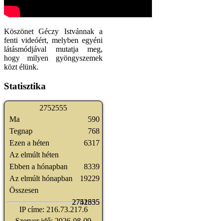
Köszönet Géczy Istvánnak a
fenti videóért, melyben egyéni
látásmódjával mutatja meg,
hogy milyen gyöngyszemek
közt élünk.
Statisztika
2
7
5
2
5
5
5
Ma
590
Tegnap
768
Ezen a héten
6317
Az elmúlt héten
Ebben a hónapban
8339
Az elmúlt hónapban
19229
Összesen
2741835
2752555
IP címe: 216.73.217.6
Szerver idő: 2026-08-09