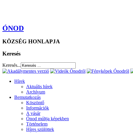
ÓNOD
KÖZSÉG HONLAPJA
Keresés
Keresés...
Hírek
Aktuális hírek
Archívum
Bemutatkozás
Köszöntő
Információk
A vásár
Ónod múltja képekben
Történelem
Híres szülöttek