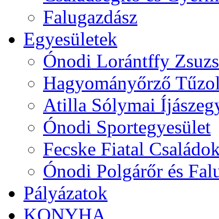
Falugazdász
Egyesületek
Ónodi Lorántffy Zsuzs
Hagyományőrző Tűzol
Atilla Sólymai Íjászeg
Ónodi Sportegyesület
Fecske Fiatal Családo
Ónodi Polgárőr és Fal
Pályázatok
KONYHA