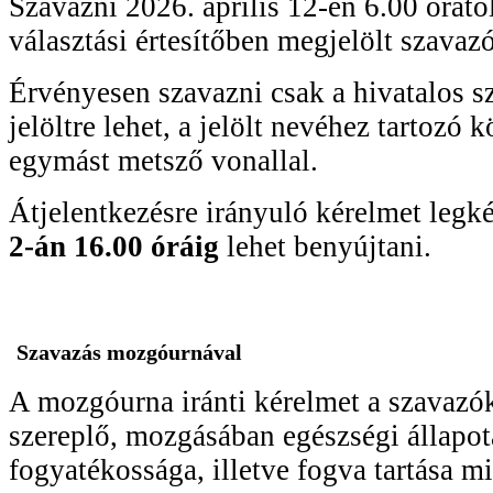
Szavazni 2026. április 12-én 6.00 órától
választási értesítőben megjelölt szavaz
Érvényesen szavazni csak a hivatalos s
jelöltre lehet, a jelölt nevéhez tartozó kö
egymást metsző vonallal.
Átjelentkezésre irányuló kérelmet leg
2-án 16.00 óráig
lehet benyújtani.
Szavazás mozgóurnával
A mozgóurna iránti kérelmet a szavazó
szereplő, mozgásában egészségi állapo
fogyatékossága, illetve fogva tartása mi