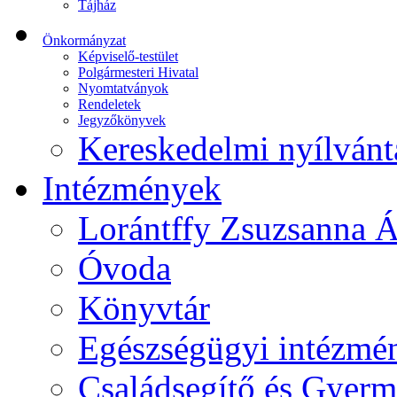
Tájház
Önkormányzat
Képviselő-testület
Polgármesteri Hivatal
Nyomtatványok
Rendeletek
Jegyzőkönyvek
Kereskedelmi nyílvánt
Intézmények
Lorántffy Zsuzsanna Á
Óvoda
Könyvtár
Egészségügyi intézmén
Családsegítő és Gyerme