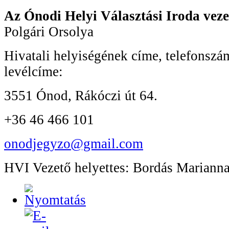
Az Ónodi Helyi Választási Iroda veze
Polgári Orsolya
Hivatali helyiségének címe, telefonszá
levélcíme:
3551 Ónod, Rákóczi út 64.
+36 46 466 101
onodjegyzo@gmail.com
HVI Vezető helyettes: Bordás Mariann